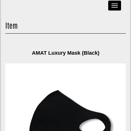
Toggle
navigati
Item
AMAT Luxury Mask (Black)